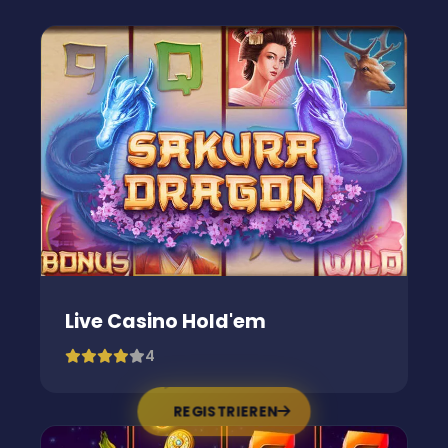
Live Casino Hold'em
4
REGISTRIEREN