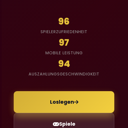
96
SPIELERZUFRIEDENHEIT
97
MOBILE LEISTUNG
94
AUSZAHLUNGSGESCHWINDIGKEIT
Loslegen
Spiele