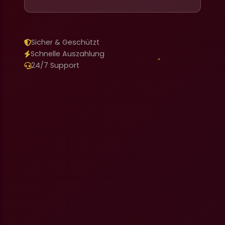
Sicher & Geschützt
Schnelle Auszahlung
24/7 Support