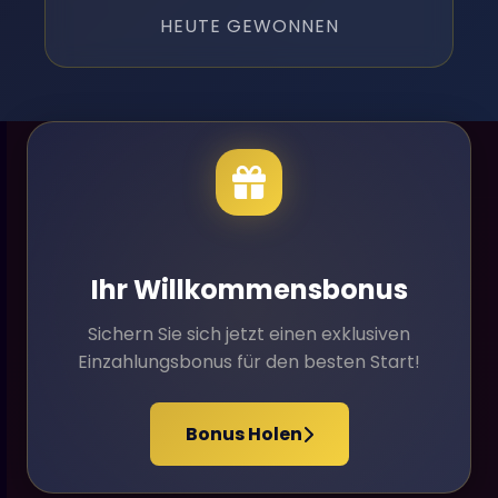
HEUTE GEWONNEN
Ihr Willkommensbonus
Sichern Sie sich jetzt einen exklusiven
Einzahlungsbonus für den besten Start!
Bonus Holen