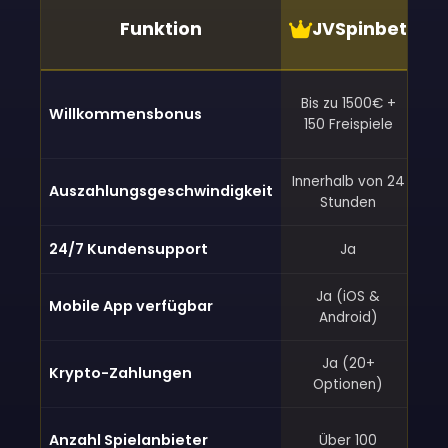
A
Funktion
JVSpinbet
Ca
Bis zu 1500€ +
Willkommensbonus
50
150 Freispiele
Fre
Innerhalb von 24
Auszahlungsgeschwindigkeit
Stunden
We
24/7 Kundensupport
Ja
Ja (iOS &
Mobile App verfügbar
Android)
Ja (20+
Krypto-Zahlungen
Optionen)
W
Anzahl Spielanbieter
Über 100