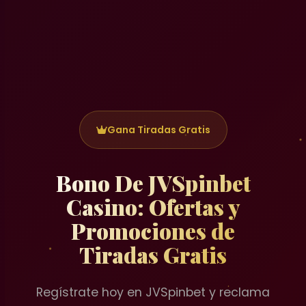
Gana Tiradas Gratis
Bono De JVSpinbet
Casino: Ofertas y
Promociones de
Tiradas Gratis
Regístrate hoy en JVSpinbet y reclama