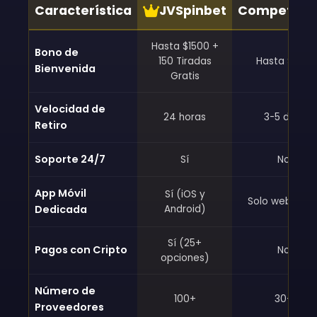
Característica
JVSpinbet
Competenc
Hasta $1500 +
Bono de
150 Tiradas
Hasta $500
Bienvenida
Gratis
Velocidad de
24 horas
3-5 días
Retiro
Soporte 24/7
Sí
No
App Móvil
Sí (iOS y
Solo web móvi
Dedicada
Android)
Sí (25+
Pagos con Cripto
No
opciones)
Número de
100+
30+
Proveedores