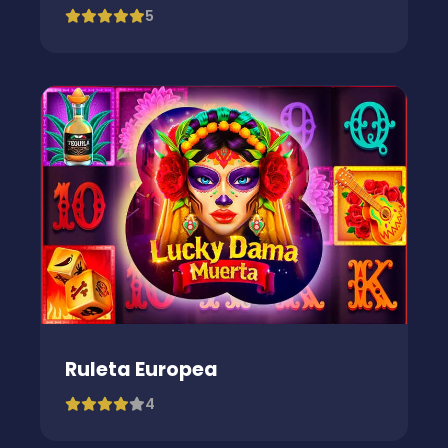
5
Ruleta Europea
4