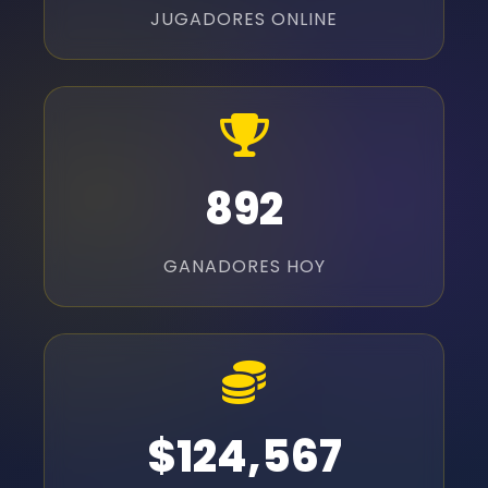
JUGADORES ONLINE
892
GANADORES HOY
$124,567