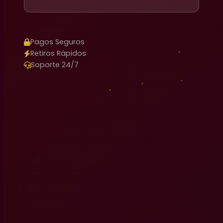
Pagos Seguros
Retiros Rápidos
Soporte 24/7