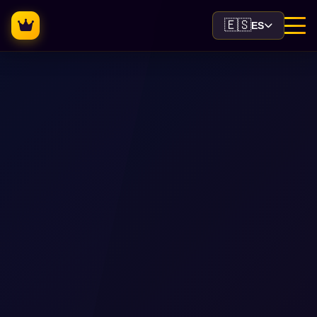
🇪🇸
ES