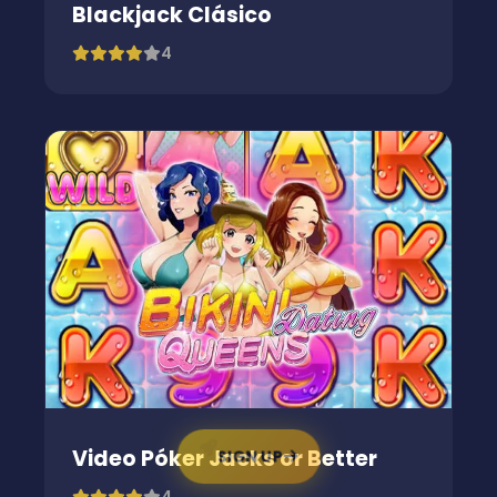
Blackjack Clásico
4
Video Póker Jacks or Better
SIGN UP
4