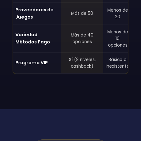
Proveedores de
Menos de
Más de 50
Juegos
20
Menos de
Variedad
Más de 40
10
Métodos Pago
opciones
opciones
Sí (8 niveles,
Básico o
Programa VIP
cashback)
Inexistente