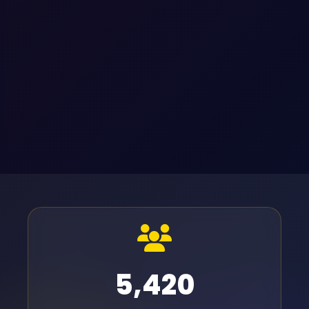
5,420