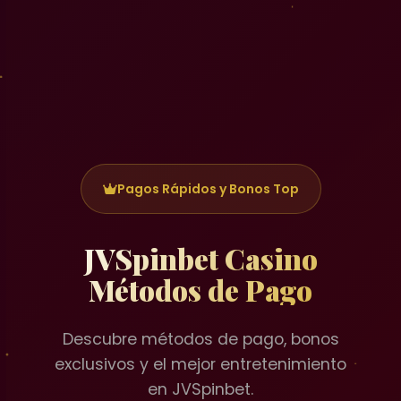
Pagos Rápidos y Bonos Top
JVSpinbet Casino
Métodos de Pago
Descubre métodos de pago, bonos
exclusivos y el mejor entretenimiento
en JVSpinbet.