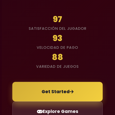
97
SATISFACCIÓN DEL JUGADOR
93
VELOCIDAD DE PAGO
88
VARIEDAD DE JUEGOS
Get Started
Explore Games