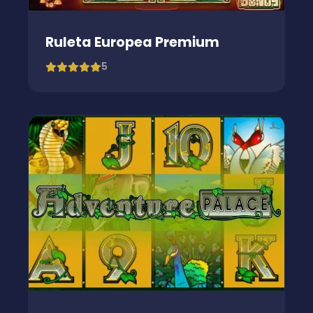
Ruleta Europea Premium
5