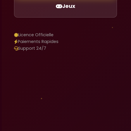
Jeux
Licence Officielle
Paiements Rapides
Support 24/7