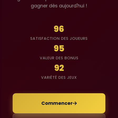
gagner dès aujourd'hui !
96
SATISFACTION DES JOUEURS
95
VALEUR DES BONUS
92
VARIÉTÉ DES JEUX
Commencer