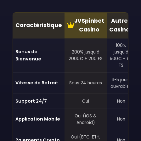
JVSpinbet
Autres
Caractéristique
Casino
Casinos
100%
Bonus de
200% jusqu'à
jusqu'à
Bienvenue
2000€ + 200 FS
500€ + 50
FS
3-5 jours
Vitesse de Retrait
Sous 24 heures
ouvrables
Support 24/7
Oui
Non
Oui (iOS &
Application Mobile
Non
Android)
Oui (BTC, ETH,
Paiements Crypto
Non