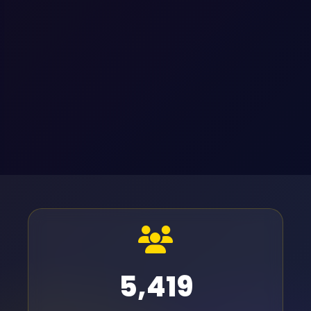
5,419