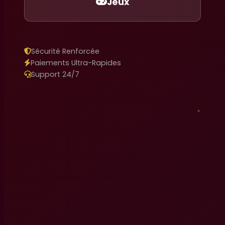
Jeux
Sécurité Renforcée
Paiements Ultra-Rapides
Support 24/7