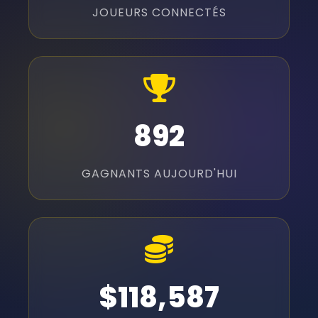
JOUEURS CONNECTÉS
892
GAGNANTS AUJOURD'HUI
$124,567