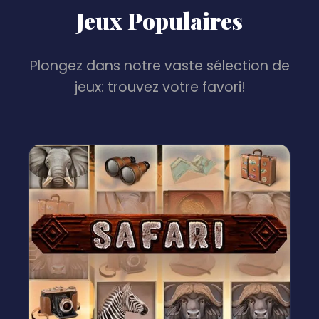
Jeux Populaires
Plongez dans notre vaste sélection de
jeux: trouvez votre favori!