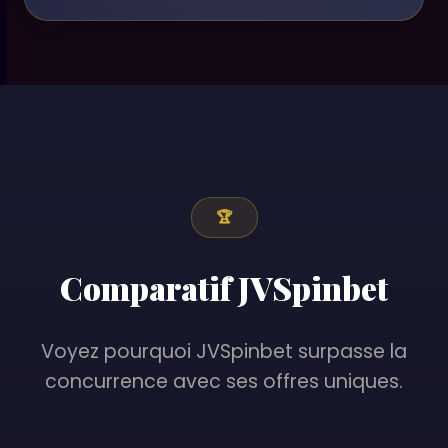
🏆
Comparatif JVSpinbet
Voyez pourquoi JVSpinbet surpasse la
concurrence avec ses offres uniques.