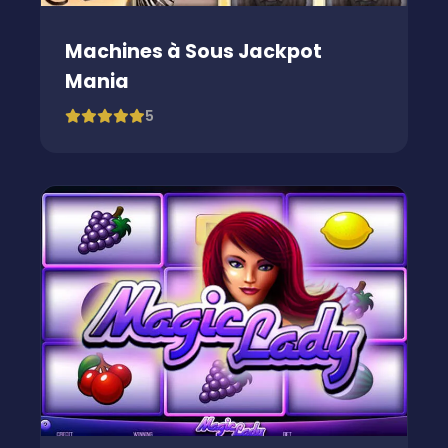
Machines à Sous Jackpot
Mania
5