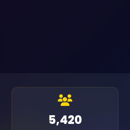
5,420