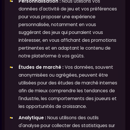
Personnalisation :
Nous utilisons vos
données d'activité de jeu et vos préférences
pour vous proposer une expérience
personnalisée, notamment en vous
suggérant des jeux qui pourraient vous
intéresser, en vous affichant des promotions
pertinentes et en adaptant le contenu de
notre plateforme à vos goûts.
Études de marché :
Vos données, souvent
anonymisées ou agrégées, peuvent être
utilisées pour des études de marché internes
afin de mieux comprendre les tendances de
l'industrie, les comportements des joueurs et
les opportunités de croissance.
Analytique :
Nous utilisons des outils
d'analyse pour collecter des statistiques sur