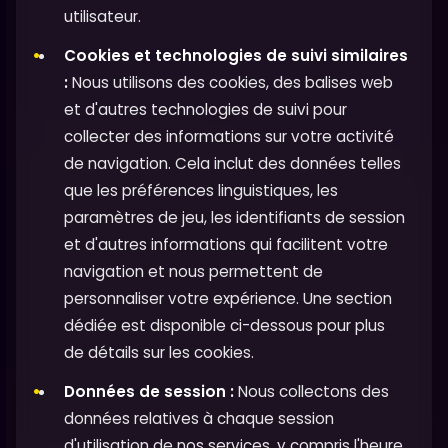
utilisateur.
Cookies et technologies de suivi similaires
:
Nous utilisons des cookies, des balises web
et d'autres technologies de suivi pour
collecter des informations sur votre activité
de navigation. Cela inclut des données telles
que les préférences linguistiques, les
paramètres de jeu, les identifiants de session
et d'autres informations qui facilitent votre
navigation et nous permettent de
personnaliser votre expérience. Une section
dédiée est disponible ci-dessous pour plus
de détails sur les cookies.
Données de session :
Nous collectons des
données relatives à chaque session
d'utilisation de nos services, y compris l'heure