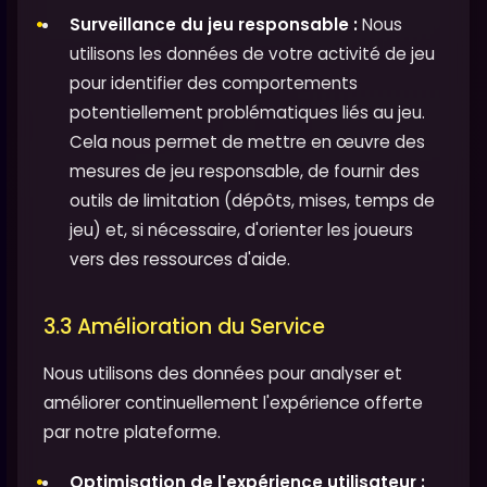
Surveillance du jeu responsable :
Nous
utilisons les données de votre activité de jeu
pour identifier des comportements
potentiellement problématiques liés au jeu.
Cela nous permet de mettre en œuvre des
mesures de jeu responsable, de fournir des
outils de limitation (dépôts, mises, temps de
jeu) et, si nécessaire, d'orienter les joueurs
vers des ressources d'aide.
3.3 Amélioration du Service
Nous utilisons des données pour analyser et
améliorer continuellement l'expérience offerte
par notre plateforme.
Optimisation de l'expérience utilisateur :