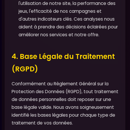
l'utilisation de notre site, la performance des
jeux, l'efficacité de nos campagnes et
d'autres indicateurs clés. Ces analyses nous
aident à prendre des décisions éclairées pour
améliorer nos services et notre offre.
4. Base Légale du Traitement
(RGPD)
Conformément au Règlement Général sur la
Protection des Données (RGPD), tout traitement
de données personnelles doit reposer sur une
base légale valide. Nous avons soigneusement
identifié les bases légales pour chaque type de
traitement de vos données.