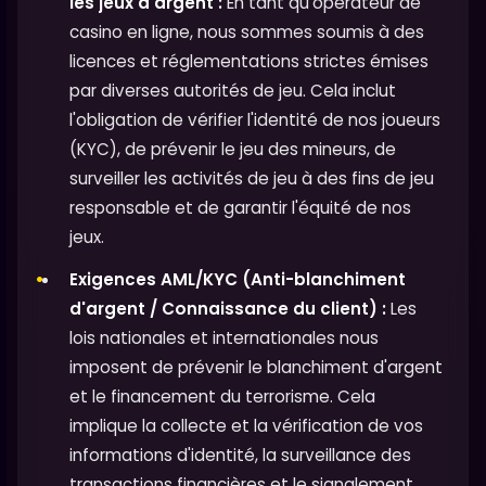
les jeux d'argent :
En tant qu'opérateur de
casino en ligne, nous sommes soumis à des
licences et réglementations strictes émises
par diverses autorités de jeu. Cela inclut
l'obligation de vérifier l'identité de nos joueurs
(KYC), de prévenir le jeu des mineurs, de
surveiller les activités de jeu à des fins de jeu
responsable et de garantir l'équité de nos
jeux.
Exigences AML/KYC (Anti-blanchiment
d'argent / Connaissance du client) :
Les
lois nationales et internationales nous
imposent de prévenir le blanchiment d'argent
et le financement du terrorisme. Cela
implique la collecte et la vérification de vos
informations d'identité, la surveillance des
transactions financières et le signalement