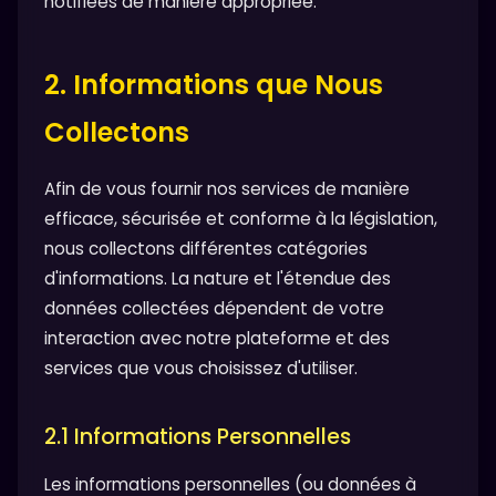
notifiées de manière appropriée.
2. Informations que Nous
Collectons
Afin de vous fournir nos services de manière
efficace, sécurisée et conforme à la législation,
nous collectons différentes catégories
d'informations. La nature et l'étendue des
données collectées dépendent de votre
interaction avec notre plateforme et des
services que vous choisissez d'utiliser.
2.1 Informations Personnelles
Les informations personnelles (ou données à