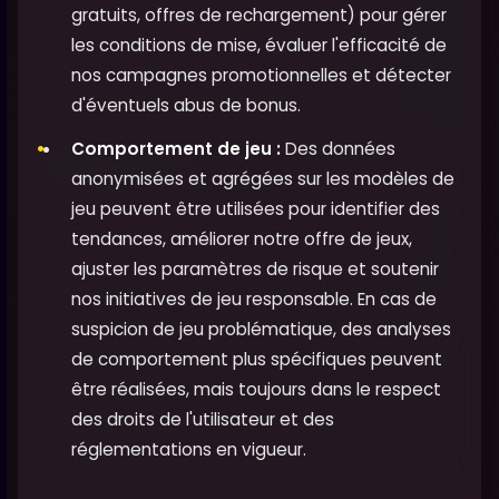
gratuits, offres de rechargement) pour gérer
les conditions de mise, évaluer l'efficacité de
nos campagnes promotionnelles et détecter
d'éventuels abus de bonus.
Comportement de jeu :
Des données
anonymisées et agrégées sur les modèles de
jeu peuvent être utilisées pour identifier des
tendances, améliorer notre offre de jeux,
ajuster les paramètres de risque et soutenir
nos initiatives de jeu responsable. En cas de
suspicion de jeu problématique, des analyses
de comportement plus spécifiques peuvent
être réalisées, mais toujours dans le respect
des droits de l'utilisateur et des
réglementations en vigueur.