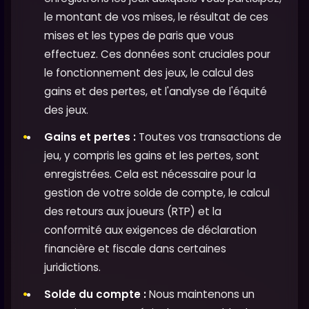
le montant de vos mises, le résultat de ces
mises et les types de paris que vous
effectuez. Ces données sont cruciales pour
le fonctionnement des jeux, le calcul des
gains et des pertes, et l'analyse de l'équité
des jeux.
Gains et pertes :
Toutes vos transactions de
jeu, y compris les gains et les pertes, sont
enregistrées. Cela est nécessaire pour la
gestion de votre solde de compte, le calcul
des retours aux joueurs (RTP) et la
conformité aux exigences de déclaration
financière et fiscale dans certaines
juridictions.
Solde du compte :
Nous maintenons un