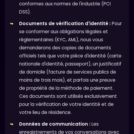
conformes aux normes de l'industrie (PCI
DSS).
Documents de vérification d'identité :
Pour
se conformer aux obligations légales et
réglementaires (KYC, AML), nous vous
demanderons des copies de documents
officiels tels que votre pièce d'identité (carte
nationale d'identité, passeport), un justificatif
de domicile (facture de services publics de
moins de trois mois), et parfois une preuve
de propriété de la méthode de paiement.
Ces documents sont utilisés exclusivement
pour la vérification de votre identité et de
votre lieu de résidence.
Données de communication :
Les
enregistrements de vos conversations avec