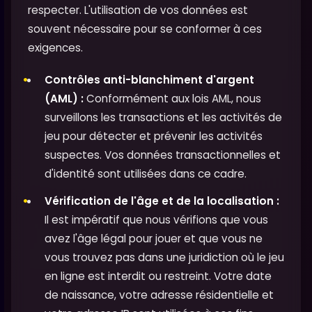
respecter. L'utilisation de vos données est
souvent nécessaire pour se conformer à ces
exigences.
Contrôles anti-blanchiment d'argent
(AML) :
Conformément aux lois AML, nous
surveillons les transactions et les activités de
jeu pour détecter et prévenir les activités
suspectes. Vos données transactionnelles et
d'identité sont utilisées dans ce cadre.
Vérification de l'âge et de la localisation :
Il est impératif que nous vérifions que vous
avez l'âge légal pour jouer et que vous ne
vous trouvez pas dans une juridiction où le jeu
en ligne est interdit ou restreint. Votre date
de naissance, votre adresse résidentielle et