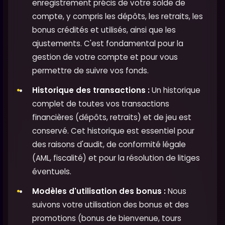
enregistrement précis de votre solde de
compte, y compris les dépôts, les retraits, les
bonus crédités et utilisés, ainsi que les
ajustements. C'est fondamental pour la
gestion de votre compte et pour vous
permettre de suivre vos fonds.
Historique des transactions :
Un historique
complet de toutes vos transactions
financières (dépôts, retraits) et de jeu est
conservé. Cet historique est essentiel pour
des raisons d'audit, de conformité légale
(AML, fiscalité) et pour la résolution de litiges
éventuels.
Modèles d'utilisation des bonus :
Nous
suivons votre utilisation des bonus et des
promotions (bonus de bienvenue, tours