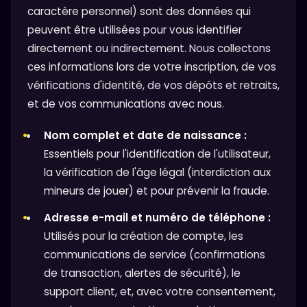
caractère personnel) sont des données qui
peuvent être utilisées pour vous identifier
directement ou indirectement. Nous collectons
ces informations lors de votre inscription, de vos
vérifications d'identité, de vos dépôts et retraits,
et de vos communications avec nous.
Nom complet et date de naissance :
Essentiels pour l'identification de l'utilisateur,
la vérification de l'âge légal (interdiction aux
mineurs de jouer) et pour prévenir la fraude.
Adresse e-mail et numéro de téléphone :
Utilisés pour la création de compte, les
communications de service (confirmations
de transaction, alertes de sécurité), le
support client, et, avec votre consentement,