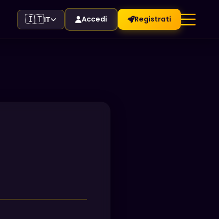
🇮🇹
Accedi
Registrati
IT