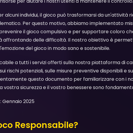
sorse per aiutare i nostri utenti a mantenere il controllo
cuni individui, il gioco può trasformarsi da un'attività ri
matico. Per questo motivo, abbiamo implementato misu
 prevenire il gioco compulsivo e per supportare coloro c
 affrontando delle difficoltà. Il nostro obiettivo è permette
l'emozione del gioco in modo sano e sostenibile.
abile a tutti i servizi offerti sulla nostra piattaforma di c
i rischi potenziali, sulle misure preventive disponibili e su
tentamente questo documento per familiarizzare con i nostr
La vostra sicurezza e il vostro benessere sono fondamental
: Gennaio 2025
Gioco Responsabile?