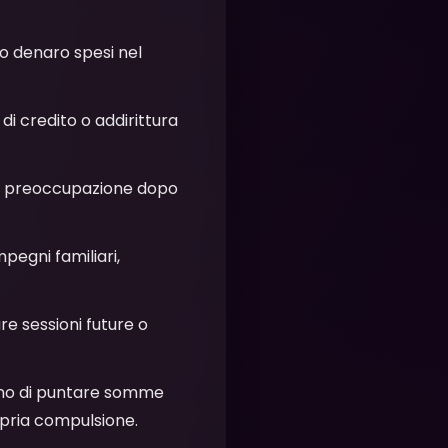
o denaro spesi nel
 di credito o addirittura
o preoccupazione dopo
mpegni familiari,
re sessioni future o
ogno di puntare somme
opria compulsione.