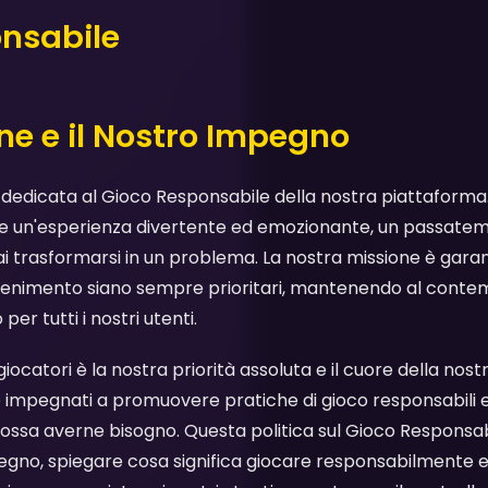
nsabile
one e il Nostro Impegno
 dedicata al Gioco Responsabile della nostra piattaforma.
e un'esperienza divertente ed emozionante, un passatemp
 trasformarsi in un problema. La nostra missione è garant
attenimento siano sempre prioritari, mantenendo al cont
per tutti i nostri utenti.
giocatori è la nostra priorità assoluta e il cuore della nostr
mpegnati a promuovere pratiche di gioco responsabili e
ossa averne bisogno. Questa politica sul Gioco Responsab
pegno, spiegare cosa significa giocare responsabilmente e