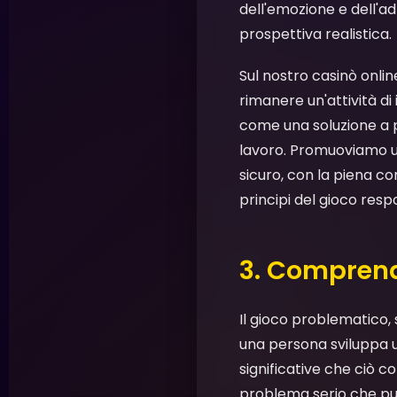
dell'emozione e dell'
prospettiva realistica.
Sul nostro casinò onli
rimanere un'attività 
come una soluzione a 
lavoro. Promuoviamo un
sicuro, con la piena c
principi del gioco resp
3. Comprend
Il gioco problematico, 
una persona sviluppa 
significative che ciò c
problema serio che pu