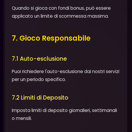
Quando si gioca con fondi bonus, può essere
applicato un limite di scommessa massima.
7. Gioco Responsabile
7.1 Auto-esclusione
Puoi richiedere l'auto-esclusione dai nostri servizi
per un periodo specifico.
7.2 Limiti di Deposito
Imposta limiti di deposito giornalieri, settimanali
o mensili.