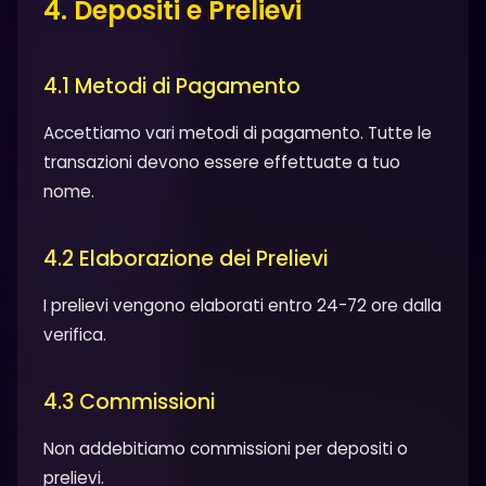
4. Depositi e Prelievi
4.1 Metodi di Pagamento
Accettiamo vari metodi di pagamento. Tutte le
transazioni devono essere effettuate a tuo
nome.
4.2 Elaborazione dei Prelievi
I prelievi vengono elaborati entro 24-72 ore dalla
verifica.
4.3 Commissioni
Non addebitiamo commissioni per depositi o
prelievi.