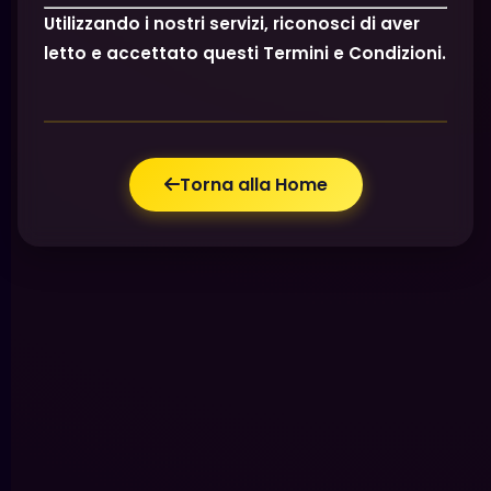
Utilizzando i nostri servizi, riconosci di aver
letto e accettato questi Termini e Condizioni.
Torna alla Home