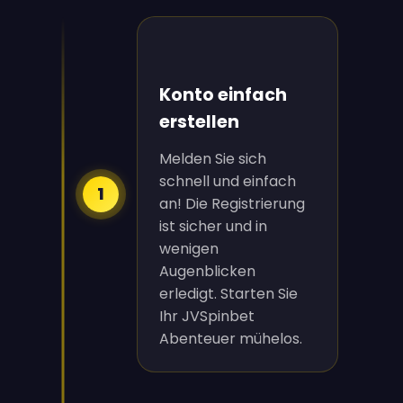
Konto einfach
erstellen
Melden Sie sich
schnell und einfach
1
an! Die Registrierung
ist sicher und in
wenigen
Augenblicken
erledigt. Starten Sie
Ihr JVSpinbet
Abenteuer mühelos.