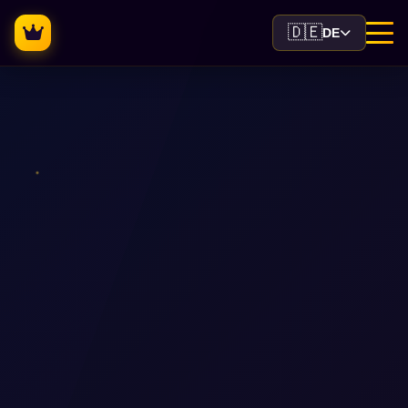
🇩🇪
DE