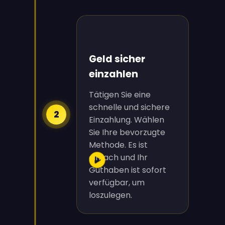
Geld sicher
einzahlen
Tätigen Sie eine
schnelle und sichere
2
Einzahlung. Wählen
Sie Ihre bevorzugte
Methode. Es ist
einfach und Ihr
Guthaben ist sofort
verfügbar, um
loszulegen.